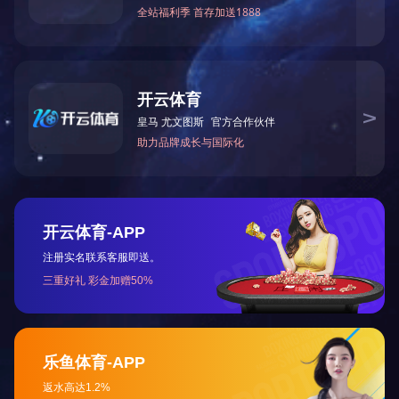
醋酸精馏塔
糠醛塔
甲醇回收塔
甲醇回收塔
资质荣誉
更多 +
新闻资讯
更多 +